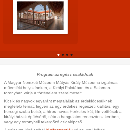
Program az egész családnak
A Magyar Nemzeti Múzeum Mátyás Király Múzeuma izgalmas
műemléki helyszíneken, a Királyi Palotában és a Salamon-
toronyban várja a történelem szerelmeseit.
Kicsik és nagyok egyaránt megtalálják az érdeklődésüknek
megfelelő témát, legyen az egy érdekes régészeti kiállítás, egy
hercegi szoba belső, a híres-neves Herkules-kút, filmvetítések a
királyi házak építéséről, séta a hangulatos reneszánsz kertben,
vagy egy toronybéli tekergőző csigalépcső.