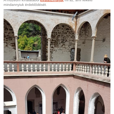
A múzeum kínálatából
kiválaszthatják
mi az, ami felkelti
mindannyiuk érdeklődését.