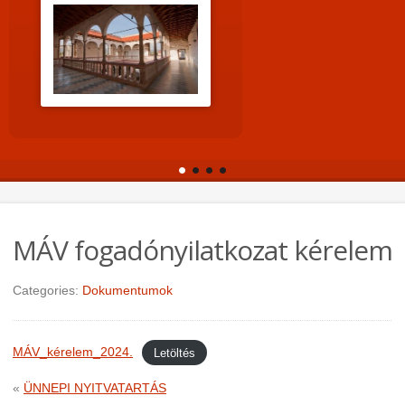
MÁV fogadónyilatkozat kérelem
Categories:
Dokumentumok
MÁV_kérelem_2024.
Letöltés
«
ÜNNEPI NYITVATARTÁS