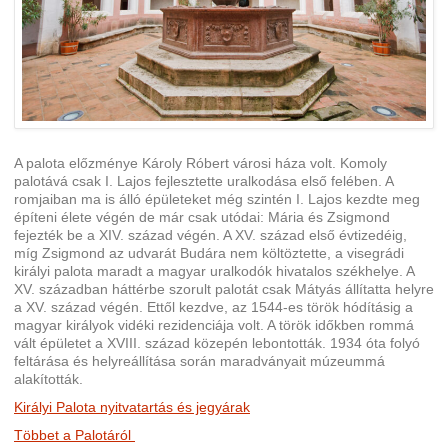
A palota előzménye Károly Róbert városi háza volt. Komoly
palotává csak I. Lajos fejlesztette uralkodása első felében. A
romjaiban ma is álló épületeket még szintén I. Lajos kezdte meg
építeni élete végén de már csak utódai: Mária és Zsigmond
fejezték be a XIV. század végén.
A XV. század első évtizedéig,
míg Zsigmond az udvarát Budára nem költöztette, a visegrádi
királyi palota maradt a magyar uralkodók hivatalos székhelye. A
XV. században háttérbe szorult palotát csak Mátyás állítatta helyre
a XV. század végén. Ettől kezdve, az 1544-es török hódításig a
magyar királyok vidéki rezidenciája volt. A török időkben rommá
vált épületet a XVIII. század közepén lebontották. 1934 óta folyó
feltárása és helyreállítása során maradványait múzeummá
alakították.
Királyi Palota nyitvatartás és jegyárak
Többet a Palotáról