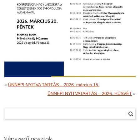
«
ÜNNEPI NYITVA TARTÁS – 2026. március 15.
ÜNNEPI NYITVATARTÁS – 2026. HÚSVÉT
»
Népszerű posztok