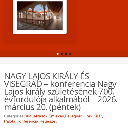
NAGY LAJOS KIRÁLY ÉS
VISEGRÁD – konferencia Nagy
Lajos király születésének 700.
évfordulója alkalmából – 2026.
március 20. (péntek)
Categories:
Aktualitások
,
Emlékév
,
Fellegvár
,
Hírek
,
Királyi
Palota
,
Konferencia
,
Régészet