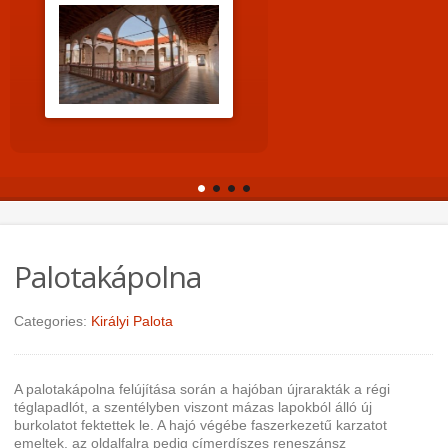
Palotakápolna
Categories:
Királyi Palota
A palotakápolna felújítása során a hajóban újrarakták a régi
téglapadlót, a szentélyben viszont mázas lapokból álló új
burkolatot fektettek le.
A hajó végébe faszerkezetű karzatot
emeltek, az oldalfalra pedig címerdíszes reneszánsz