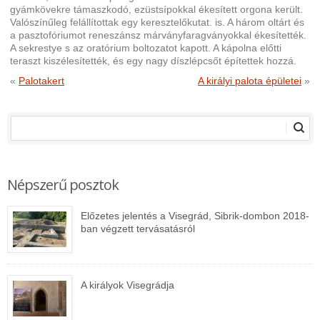
gyámkövekre támaszkodó, ezüstsípokkal ékesített orgona került.
Valószínűleg felállítottak egy keresztelőkutat. is. A három oltárt és
a pasztofóriumot reneszánsz márványfaragványokkal ékesítették.
A sekrestye s az oratórium boltozatot kapott. A kápolna előtti
teraszt kiszélesítették, és egy nagy díszlépcsőt építettek hozzá.
«
Palotakert
A királyi palota épületei
»
Népszerű posztok
Előzetes jelentés a Visegrád, Sibrik-dombon 2018-
ban végzett tervásatásról
A királyok Visegrádja