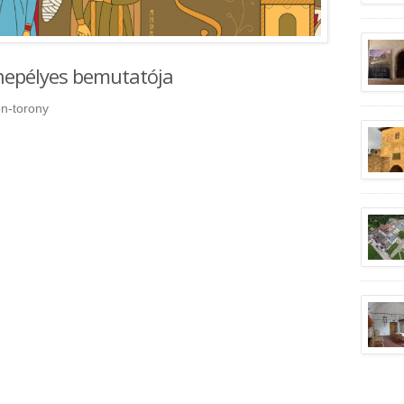
nnepélyes bemutatója
on-torony