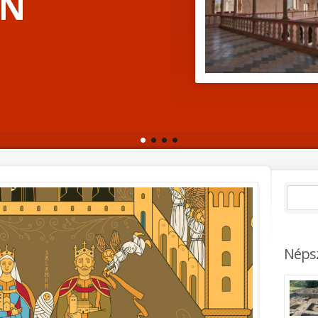
AN
Néps