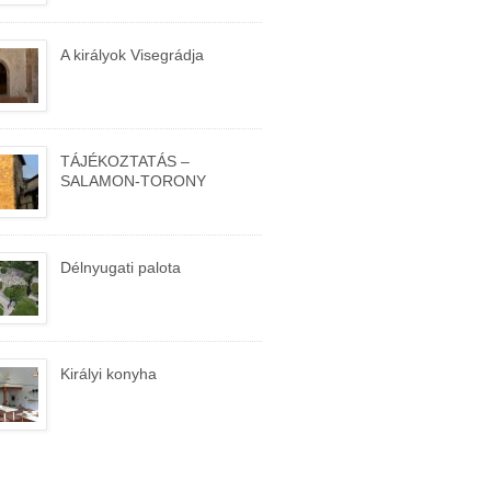
A királyok Visegrádja
TÁJÉKOZTATÁS –
SALAMON-TORONY
Délnyugati palota
Királyi konyha