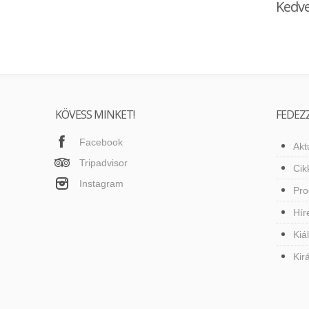
Kedve
KÖVESS MINKET!
FEDEZZ
Facebook
Akt
Tripadvisor
Cik
Instagram
Pr
Hír
Kiá
Kir