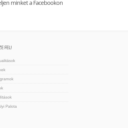
ljen minket a Facebookon
E FEL!
ualitások
kek
ogramok
ek
llítások
ályi Palota