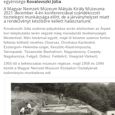
egyénisége
Kovalovszki Júlia
.
A Magyar Nemzeti Múzeum Mátyás Király Múzeuma
2021. december 4-én konferenciával szándékozott
tisztelegni munkássága előtt, de a járványhelyzet miatt
a rendezvényt későbbre kellett halasztanunk.
Kovalovszki Júlia szakmai pályafutása során elsősorban az Árpád-
kori telepkutatás terén végzett máig maradandó tevékenységet.
Mesterével, Méri Istvánnal együtt, majd őt követve számos fontos
feltárás köthető nevéhez (Szarvas, Orosháza-Kardoskút,
Esztergom–Helemba-sziget, Kesztölc-Klastrompuszta,
Sárospatak, Tiszaeszlár-Bashalmon, Nagyvázsony, Csepely,
Nagykanizsa, Felgyő, Doboz, Feldebrő, Visegrád-Várkert).
1955-től a békéscsabai múzeum régésze, majd 1958 és 1994
között a Magyar Nemzeti Múzeum Középkori Osztályának
tudományos munkatársa volt.