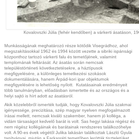
Kovalovszki Júlia (fehér kendőben) a várkerti ásatáson, 19
Munkásságának meghatározó része kötődik Visegrádhoz, ahol
megszakításokkal 1962 és 1994 között vezette a sibriki ispánsági
központhoz tartozó várkerti falu és temetőjének, valamint
templomának feltárását. Az ásatás során nemcsak
településtörténeti következtetésekre, a háztípusok
megfigyelésére, a különleges temetkezési szokások
dokumentálására, hanem Árpád-kori ipar objektumok
megfigyelésére is lehetőség nyílott. Kutatásainak eredményeit
több tanulmányban, előadásban ismertette és az országos és a
helyi sajtó is hírt adott az ásatásról.
Akik közelebbről ismerték tudják, hogy Kovalovszki Júlia szakmai
igényessége, precizitása, szép magyar nyelven megfogalmazott
írásai mellett, nemcsak kiváló szakember, hanem jó kolléga, a
vidám társaságot kedvelő barát is volt. Sas hegyi lakása régész és
nem régész kollégáinak és barátainak rendszeres találkozóhelye
volt. A 90-es évek végétől Julika lakásán találkoztak László Gyula
tanítványai, miután a Farkasréti temetőben lerótták tiszteletüket