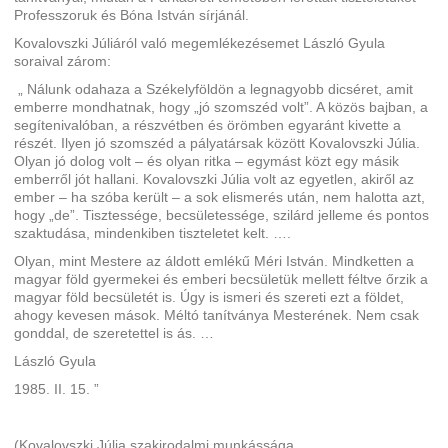
Professzoruk és Bóna István sírjánál.
Kovalovszki Júliáról való megemlékezésemet László Gyula
soraival zárom:
„ Nálunk odahaza a Székelyföldön a legnagyobb dicséret, amit
emberre mondhatnak, hogy „jó szomszéd volt”. A közös bajban, a
segítenivalóban, a részvétben és örömben egyaránt kivette a
részét. Ilyen jó szomszéd a pályatársak között Kovalovszki Júlia.
Olyan jó dolog volt – és olyan ritka – egymást közt egy másik
emberről jót hallani. Kovalovszki Júlia volt az egyetlen, akiről az
ember – ha szóba került – a sok elismerés után, nem halotta azt,
hogy „de”. Tisztessége, becsületessége, szilárd jelleme és pontos
szaktudása, mindenkiben tiszteletet kelt. ….
Olyan, mint Mestere az áldott emlékű Méri István. Mindketten a
magyar föld gyermekei és emberi becsületük mellett féltve őrzik a
magyar föld becsületét is. Úgy is ismeri és szereti ezt a földet,
ahogy kevesen mások. Méltó tanítványa Mesterének. Nem csak
gonddal, de szeretettel is ás. …
László Gyula
1985. II. 15. ”
(Kovalovszki Júlia szakirodalmi munkássága