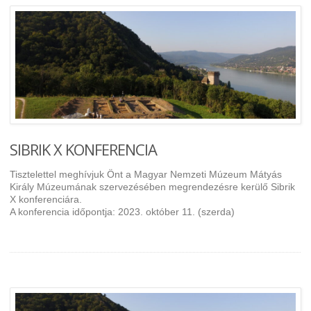
SIBRIK X KONFERENCIA
Tisztelettel meghívjuk Önt a Magyar Nemzeti Múzeum Mátyás
Király Múzeumának szervezésében megrendezésre kerülő Sibrik
X konferenciára.
A konferencia időpontja: 2023. október 11. (szerda)