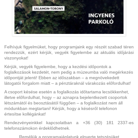
Felhívjuk figyelmüket, hogy programjaink egy részét szabad téren
rendezzük, ezért kérjük, vegyék figyelembe az aktuális időjárási
viszonyokat!
Kérjük, vegyék figyelembe, hogy a kezdési időpontok a
foglalkozások kezdetét, nem pedig a múzeumba való megérkezés
időpontját jelenti! Ebben az időszakban – a megnövekedett
látogatói forgalom miatt – a pénztáraknál várakozás előfordulhat!
A csoport késése esetén a foglalkozás időtartama lecsökkenhet,
illetve előfordulhat, hogy – az aznapra bejelentkezett csoportok
létszámától és beosztásától függően – a foglalkozást nem áll
módunkban megtartani! Kérjük, hogy a késésről telefonon
értesítse kollégánkat!
Rendezvényeinkkel kapcsolatban a +36 (30) 181 2337-es
telefonszámokon érdeklődhetnek.
Reméljük a programajánlatunk elnyerte tetszésüket