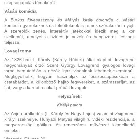
szépségápolás témakörét.
Vásári komédia
A
Burkus füvesasszony és Mátyás király bolondja
c. vásári
komédia gyerekeknek és felnőtteknek is remek szórakozást nyújt.
A szereplők zenés, interaktív játékokkal idézik meg a kor
szellemét, amelyet a színes jelmezek és hangszerek tesznek
teljessé.
Lovagi torna
Az 1326-ban I. Károly (Károly Róbert) által alapított lovagrend
hagyományait őrző Szent György Lovagrend gyalogos lovagi
torna bemutatóján a nézők igazi viadalnak lehetnek szemtanúi.
Megfigyelhetik, hogyan használják az összecsapásokban a
csatabárdot, a különböző hajító fegyvereket, a számszeríjat, az
íjat, vagy a kardot a sokat próbált lovagok.
Helyszínek:
Királyi palota
Az Anjou uralkodók (I. Károly és Nagy Lajos) valamint Zsigmond
királyi székhelye, Hunyadi Mátyás világhírű vidéki rezidenciája, a
magyarországi gótikus- és reneszánsz művészet kiemelkedő
emléke.