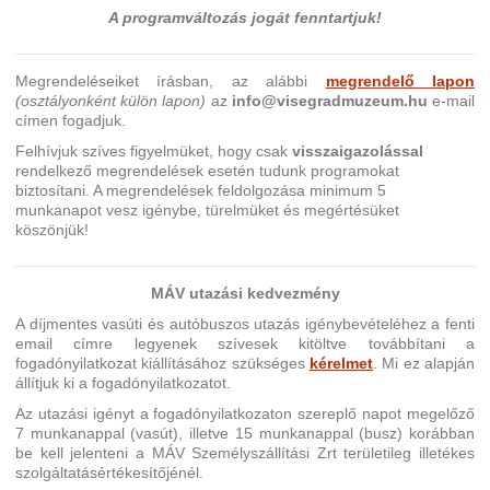
A programváltozás jogát fenntartjuk!
Megrendeléseiket írásban, az alábbi
megrendelő lapon
(osztályonként külön lapon)
az
info@visegradmuzeum.hu
e-mail
címen fogadjuk.
Felhívjuk szíves figyelmüket, hogy csak
visszaigazolással
rendelkező megrendelések esetén tudunk programokat
biztosítani. A megrendelések feldolgozása minimum 5
munkanapot vesz igénybe, türelmüket és megértésüket
köszönjük!
MÁV utazási kedvezmény
A díjmentes vasúti és autóbuszos utazás igénybevételéhez a fenti
email címre legyenek szívesek kitöltve továbbítani a
fogadónyilatkozat kiállításához szükséges
kérelmet
. Mi ez alapján
állítjuk ki a fogadónyilatkozatot.
Az utazási igényt a fogadónyilatkozaton szereplő napot megelőző
7 munkanappal (vasút), illetve 15 munkanappal (busz) korábban
be kell jelenteni a MÁV Személyszállítási Zrt területileg illetékes
szolgáltatásértékesítőjénél.