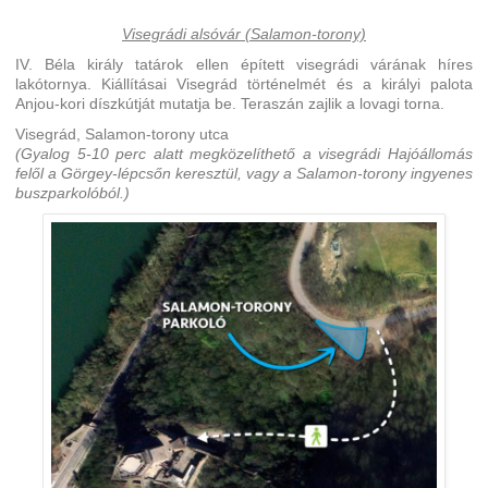
Visegrádi alsóvár (Salamon-torony)
IV. Béla király tatárok ellen épített visegrádi várának híres
lakótornya. Kiállításai Visegrád történelmét és a királyi palota
Anjou-kori díszkútját mutatja be. Teraszán zajlik a lovagi torna.
Visegrád, Salamon-torony utca
(Gyalog 5-10 perc alatt megközelíthető a visegrádi Hajóállomás
felől a Görgey-lépcsőn keresztül, vagy a Salamon-torony ingyenes
buszparkolóból.)