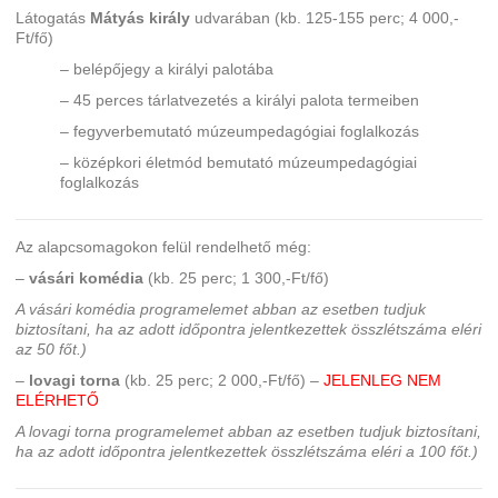
Látogatás
Mátyás király
udvarában (kb. 125-155 perc; 4 000,-
Ft/fő)
– belépőjegy a királyi palotába
– 45 perces tárlatvezetés a királyi palota termeiben
– fegyverbemutató múzeumpedagógiai foglalkozás
– középkori életmód bemutató múzeumpedagógiai
foglalkozás
Az alapcsomagokon felül rendelhető még:
–
vásári komédia
(kb. 25 perc; 1 300,-Ft/fő)
A vásári komédia programelemet abban az esetben tudjuk
biztosítani, ha az adott időpontra jelentkezettek összlétszáma eléri
az 50 főt.)
–
lovagi torna
(kb. 25 perc; 2 000,-Ft/fő) –
JELENLEG NEM
ELÉRHETŐ
A lovagi torna programelemet abban az esetben tudjuk biztosítani,
ha az adott időpontra jelentkezettek összlétszáma eléri a 100 főt.)