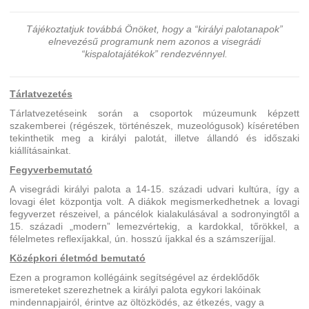
Tájékoztatjuk továbbá Önöket, hogy a “királyi palotanapok”
elnevezésű programunk nem azonos a visegrádi
“kispalotajátékok” rendezvénnyel.
Tárlatvezetés
Tárlatvezetéseink során a csoportok múzeumunk képzett
szakemberei (régészek, történészek, muzeológusok) kíséretében
tekinthetik meg a királyi palotát, illetve állandó és időszaki
kiállításainkat.
Fegyverbemutató
A visegrádi királyi palota a 14-15. századi udvari kultúra, így a
lovagi élet központja volt. A diákok megismerkedhetnek a lovagi
fegyverzet részeivel, a páncélok kialakulásával a sodronyingtől a
15. századi „modern” lemezvértekig, a kardokkal, tőrökkel, a
félelmetes reflexíjakkal, ún. hosszú íjakkal és a számszeríjjal.
Középkori életmód bemutató
Ezen a programon kollégáink segítségével az érdeklődők
ismereteket szerezhetnek a királyi palota egykori lakóinak
mindennapjairól, érintve az öltözködés, az étkezés, vagy a