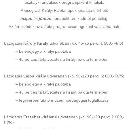
osztálykirándulások programjaként kínáljuk.
A visegrádi Királyi Palotanapok kínálata elérhető
május
és
június
hónapokban, keddtől péntekig.
Az érdeklődök az alábbi programcsomagokból választhatnak:
Látogatás
Károly Király
udvarában (kb. 45-75 perc; 1 500,-Ft/fő)
– belépőjegy a királyi palotába
– 45 perces tárlatvezetés a királyi palota termeiben
Látogatás
Lajos király
udvarában (kb. 90-120 perc; 2 600,-Ft/fő)
– belépőjegy a királyi palotába
– 45 perces tárlatvezetés a királyi palota termeiben
– fegyverbemutató múzeumpedagógiai foglalkozás
Látogatás
Erzsébet királyné
udvarában (kb. 90-120 perc; 2 600,-
Ft/fő)