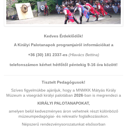
Kedves Érdeklődők!
A Királyi Palotanapok programjairól információkat
a
+36 (30) 181 2337-es
(Hlavács Bettina)
telefonszámon
kérhet hétfőtől péntekig 9-16 óra között!
Tisztelt Pedagógusok!
Szíves figyelmükbe ajánljuk, hogy a MNMKK Mátyás Király
Múzeum a visegrádi királyi palotában
2026
-ban is megrendezi a
KIRÁLYI PALOTANAPOKAT,
amelyen belül kedvezményes áron vehetnek részt különböző
múzeumpedagógiai- és rekreatív foglalkozásokon.
Népszerű rendezvénysorozatunkat elsősorban