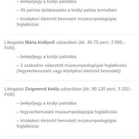
– belépőjegy a királyi palotába
– 45 perces tárlatvezetés a királyi palota termeiben
– középkori életmód bemutató múzeumpedagógiai
foglalkozás
Látogatás
Mária királynő
udvarában (kb. 45-75 perc; 2 000,-
Ft/fő)
– belépőjegy a királyi palotába
– 1 szabadon választott múzeumpedagógiai foglalkozás
(fegyverbemutató vagy középkori életmód bemutató)
Látogatás
Zsigmond király
udvarában (kb. 90-120 perc; 3 200,-
Ft/fő)
– belépőjegy a királyi palotába
– fegyverbemutató múzeumpedagógiai foglalkozás
– középkori életmód bemutató múzeumpedagógiai
foglalkozás