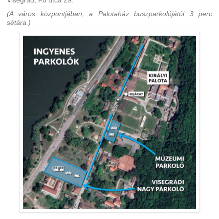
Visegrád, Fő utca 29.
(A város központjában, a Palotaház buszparkolójától 3 perc
sétára.)